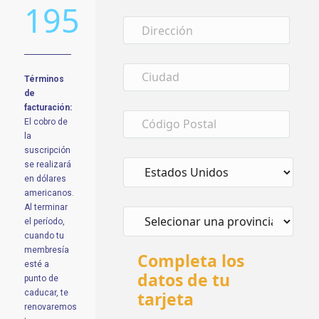
195
Términos
de
facturación:
El cobro de
la
suscripción
se realizará
en dólares
americanos.
Al terminar
el período,
cuando tu
membresía
Completa los
esté a
datos de tu
punto de
tarjeta
caducar, te
renovaremos