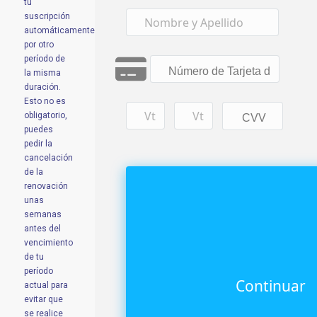
tu
suscripción
automáticamente
por otro
período de
la misma
duración.
Esto no es
obligatorio,
puedes
pedir la
cancelación
de la
renovación
unas
semanas
antes del
vencimiento
de tu
período
actual para
evitar que
se realice