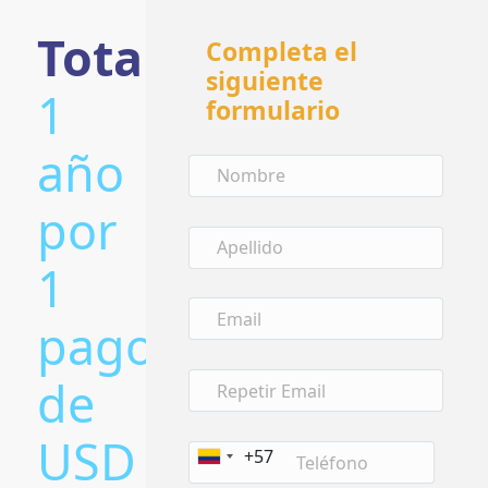
Total:
Completa el
siguiente
1
formulario
año
por
1
pago
de
USD
+57
Colombia
+57