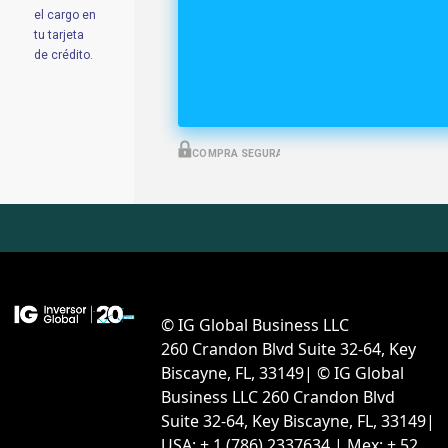
el cargo en
tu tarjeta
de crédito.
COMPRA SEGURA
© IG Global Business LLC
260 Crandon Blvd Suite 32-64, Key
Biscayne, FL, 33149| © IG Global
Business LLC 260 Crandon Blvd
Suite 32-64, Key Biscayne, FL, 33149|
USA: + 1 (786) 2337634 | Mex: + 52